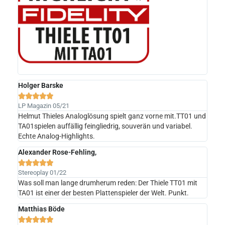
Holger Barske





LP Magazin 05/21
Helmut Thieles Analoglösung spielt ganz vorne mit.TT01 und
TA01spielen auffällig feingliedrig, souverän und variabel.
Echte Analog-Highlights.
Alexander Rose-Fehling,





Stereoplay 01/22
Was soll man lange drumherum reden: Der Thiele TT01 mit
TA01 ist einer der besten Plattenspieler der Welt. Punkt.
Matthias Böde




