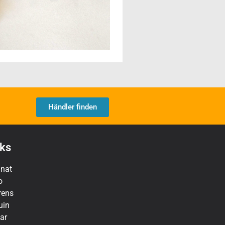
Händler finden
nks
nat
o
rens
uin
ar