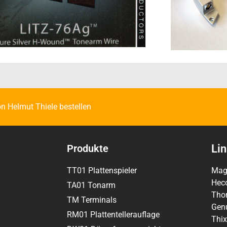
n Helmut Thiele bestellen
Produkte
Li
Mag
TT01 Plattenspieler
Hec
TA01 Tonarm
Tho
TM Terminals
Gen
RM01 Plattentellerauflage
Thix